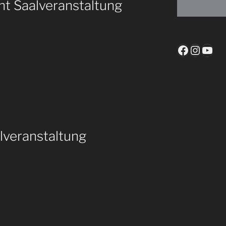
t Saalveranstaltung
Faceboo
Insta
You
lveranstaltung